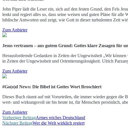
John Piper lädt die Leser ein, sich auf den festen Grund, den Fels Jes
lenkt und regiert alles so, dass seine weisen und guten Pläne für alle
biblische Antworten und zeigt, wie Gott in dieser turbulenten Zeit wir
Zum Anbieter
Jesus vertrauen – aus gutem Grund: Gottes klare Zusagen für u
Herausfordernde Gedanken in Zeiten der Ungewissheit „Wir können wi
in Zeiten der Ungewissheit und Orientierungslosigkeit. Ulrich Parzany
Zum Anbieter
#Go(o)d News: Die Bibel ist Gottes Wort
Broschiert
Dieses Buch räumt auf mit Vorurteilen, die immer wieder gegen die B
wert- und wirkungsvoll sie bis heute ist, für Menschen persönlich, ab
Zum Anbieter
Weitere
Vorheriger Beitrag
Armes reiches Deutschland
Nächster Beitrag
Wer die Welt wirklich regiert
Artikel