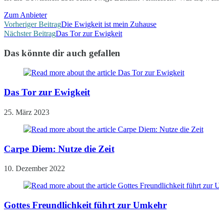
Zum Anbieter
Weitere
Vorheriger Beitrag
Die Ewigkeit ist mein Zuhause
Nächster Beitrag
Das Tor zur Ewigkeit
Artikel
Das könnte dir auch gefallen
ansehen
Das Tor zur Ewigkeit
25. März 2023
Carpe Diem: Nutze die Zeit
10. Dezember 2022
Gottes Freundlichkeit führt zur Umkehr